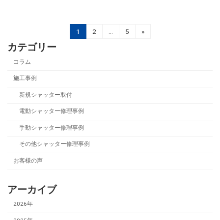
投
固
固
固
1
2
…
5
»
定
定
定
稿
カテゴリー
ペ
ペ
ペ
ー
ー
ー
の
コラム
ジ
ジ
ジ
ペ
施工事例
ー
新規シャッター取付
ジ
電動シャッター修理事例
送
手動シャッター修理事例
り
その他シャッター修理事例
お客様の声
アーカイブ
2026年