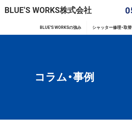
コ
ナ
0
BLUE'S WORKS株式会社
ン
ビ
テ
ゲ
ン
ー
BLUE'S WORKSの強み
シャッター修理・取
ツ
シ
へ
ョ
ス
ン
キ
に
ッ
移
プ
動
コラム・事例