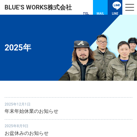
コ
ナ
BLUE'S WORKS株式会社
ン
ビ
テ
ゲ
TEL
MAIL
LINE
ン
ー
ツ
シ
へ
ョ
ス
ン
キ
に
2025年
ッ
移
プ
動
2025年12月1日
年末年始休業のお知らせ
2025年8月9日
お盆休みのお知らせ