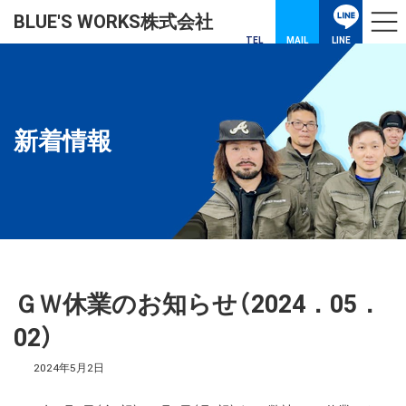
コ
ナ
BLUE'S WORKS株式会社
ン
ビ
テ
ゲ
TEL
MAIL
LINE
ン
ー
ツ
シ
へ
ョ
ス
ン
キ
に
新着情報
ッ
移
プ
動
ＧＷ休業のお知らせ（2024．05．
02）
2024年5月2日