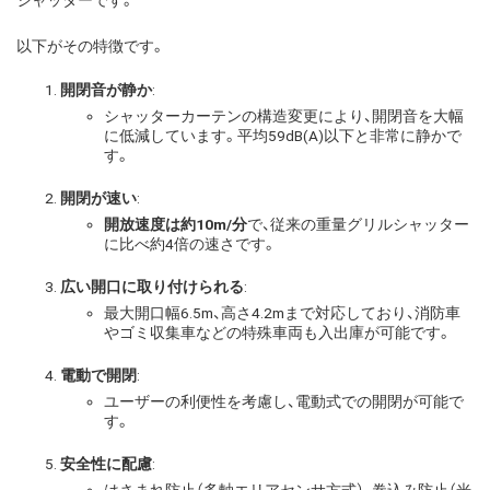
シャッターです。
以下がその特徴です。
開閉音が静か
:
シャッターカーテンの構造変更により、開閉音を大幅
に低減しています。平均59dB(A)以下と非常に静かで
す。
開閉が速い
:
開放速度は約10m/分
で、従来の重量グリルシャッター
に比べ約4倍の速さです。
広い開口に取り付けられる
:
最大開口幅6.5m、高さ4.2mまで対応しており、消防車
やゴミ収集車などの特殊車両も入出庫が可能です。
電動で開閉
:
ユーザーの利便性を考慮し、電動式での開閉が可能で
す。
安全性に配慮
: