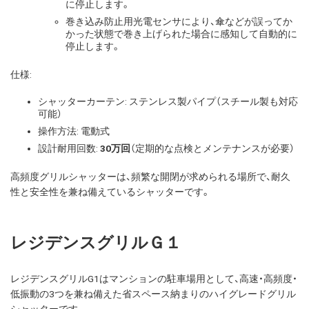
に停止します。
巻き込み防止用光電センサにより、傘などが誤ってか
かった状態で巻き上げられた場合に感知して自動的に
停止します。
仕様:
シャッターカーテン: ステンレス製パイプ（スチール製も対応
可能）
操作方法: 電動式
設計耐用回数:
30万回
（定期的な点検とメンテナンスが必要）
高頻度グリルシャッターは、頻繁な開閉が求められる場所で、耐久
性と安全性を兼ね備えているシャッターです。
レジデンスグリルＧ１
レジデンスグリルG1はマンションの駐車場用として、高速・高頻度・
低振動の3つを兼ね備えた省スペース納まりのハイグレードグリル