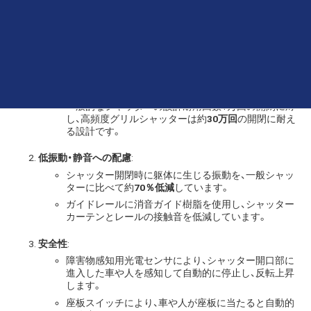
高頻度グリルシャッターは、マンションの駐車場など、開閉頻度が
高い場所に最適な電動グリルシャッターです。
以下がその特徴です。
高頻度
:
一般的なシャッターの設計耐用回数1万回の開閉に対
し、高頻度グリルシャッターは約
30万回
の開閉に耐え
る設計です。
低振動・静音への配慮
:
シャッター開閉時に躯体に生じる振動を、一般シャッ
ターに比べて約
70％低減
しています。
ガイドレールに消音ガイド樹脂を使用し、シャッター
カーテンとレールの接触音を低減しています。
安全性
:
障害物感知用光電センサにより、シャッター開口部に
進入した車や人を感知して自動的に停止し、反転上昇
します。
座板スイッチにより、車や人が座板に当たると自動的