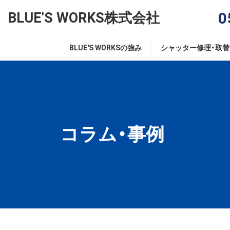
コ
ナ
0
BLUE'S WORKS株式会社
ン
ビ
テ
ゲ
ン
ー
BLUE'S WORKSの強み
シャッター修理・取
ツ
シ
へ
ョ
ス
ン
キ
に
ッ
移
プ
動
コラム・事例