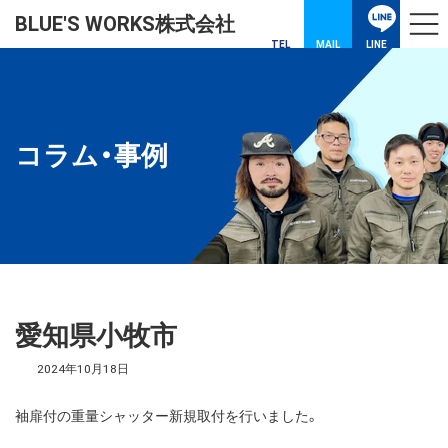
コ
ナ
BLUE'S WORKS株式会社
ン
ビ
テ
ゲ
TEL
MAIL
LINE
ン
ー
ツ
シ
へ
ョ
ス
ン
キ
に
コラム・事例
ッ
移
プ
動
愛知県小牧市
2024年10月18日
袖扉付の重量シャッター新規取付を行いました。